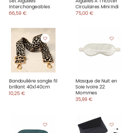
Set Aiguilles
Aiguilles A Tricoter
Interchangeables
Circulaires Mini Indi
66,59 €
75,00 €
Bandoulière sangle fil
Masque de Nuit en
brillant 40x140cm
Soie Ivoire 22
Mommes
10,25 €
35,99 €