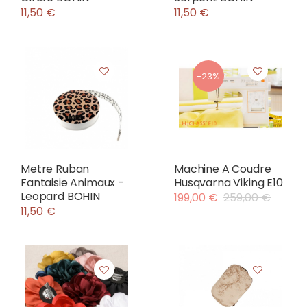
11,50 €
11,50 €
-23%
Metre Ruban
Machine A Coudre
Fantaisie Animaux -
Husqvarna Viking E10
Leopard BOHIN
199,00 €
259,00 €
11,50 €