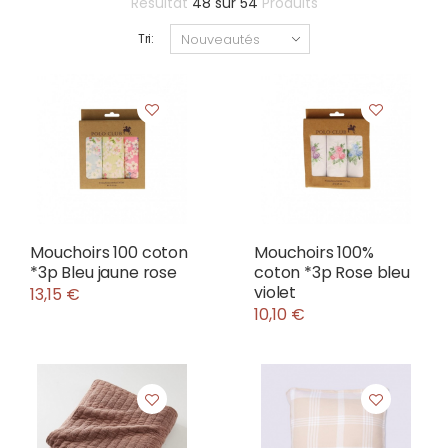
Résultat
48
sur
54
Produits
Tri:
Mouchoirs 100 coton
Mouchoirs 100%
*3p Bleu jaune rose
coton *3p Rose bleu
violet
13,15 €
10,10 €