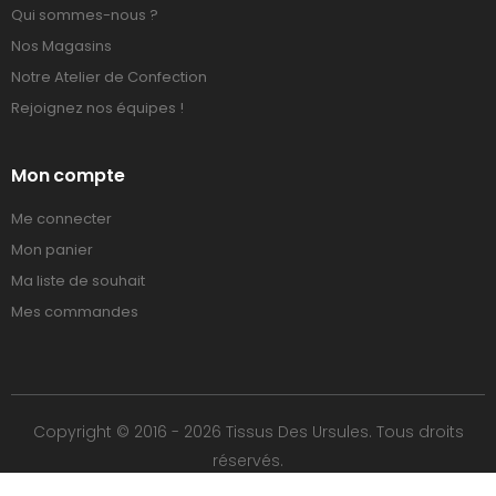
Qui sommes-nous ?
Nos Magasins
Notre Atelier de Confection
Rejoignez nos équipes !
Mon compte
Me connecter
Mon panier
Ma liste de souhait
Mes commandes
Copyright © 2016 - 2026 Tissus Des Ursules. Tous droits
réservés.