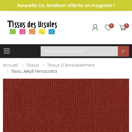
Nouvelle Co, livraison offerte en magasin !
0
0
Toggle mobile menu
Recherche
Accueil
Tissus
Tissus D'Ameublement
Tissu Jekyll Terracotta