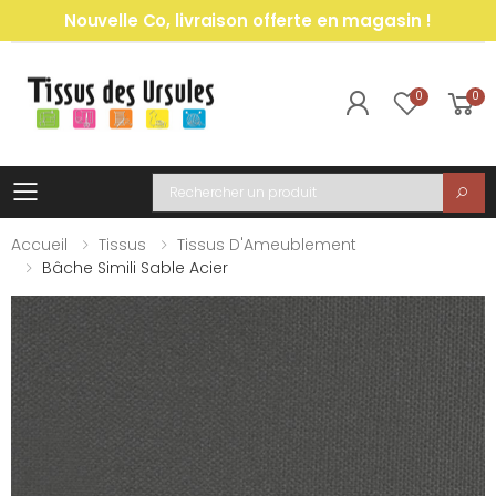
Nouvelle Co, livraison offerte en magasin !
0
0
Toggle mobile menu
Recherche
Accueil
Tissus
Tissus D'Ameublement
Bâche Simili Sable Acier