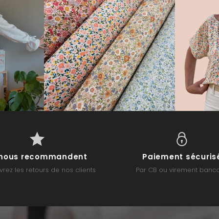
s nous recommandent
Paiement sécuris
rez les retours de nos clients
Par CB ou virement banca