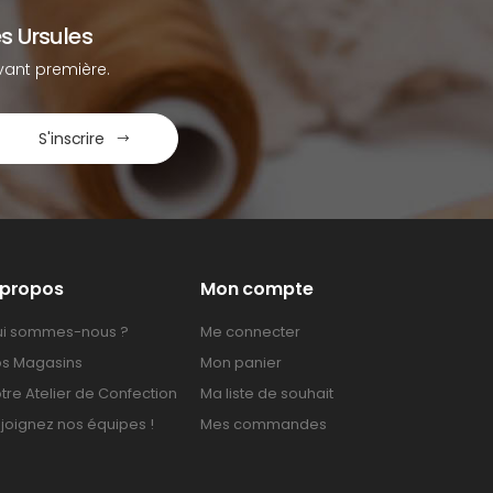
s Ursules
ant première.
S'inscrire
 propos
Mon compte
i sommes-nous ?
Me connecter
s Magasins
Mon panier
tre Atelier de Confection
Ma liste de souhait
joignez nos équipes !
Mes commandes