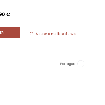
,90 €
ER
Ajouter à ma liste d'envie
Partager:
<>