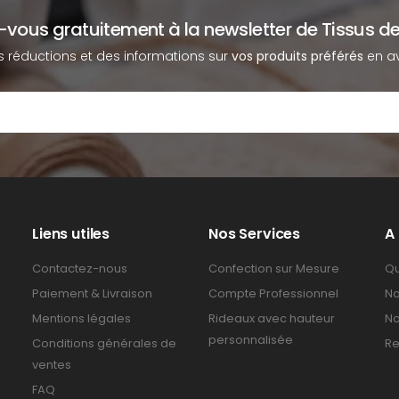
z-vous gratuitement à la newsletter de Tissus de
s réductions et des informations sur
vos produits préférés
en av
Liens utiles
Nos Services
A
Contactez-nous
Confection sur Mesure
Qu
Paiement & Livraison
Compte Professionnel
No
Mentions légales
Rideaux avec hauteur
No
personnalisée
Conditions générales de
Re
ventes
FAQ