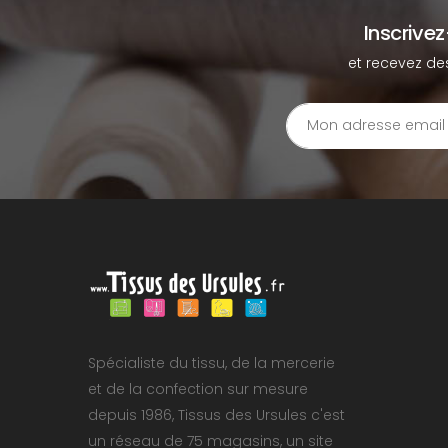
Inscrive
et recevez de
Spécialiste du tissu, de la mercerie
et de la confection sur mesure
depuis 1986, Tissus des Ursules c'est
un réseau de 75 magasins, un site