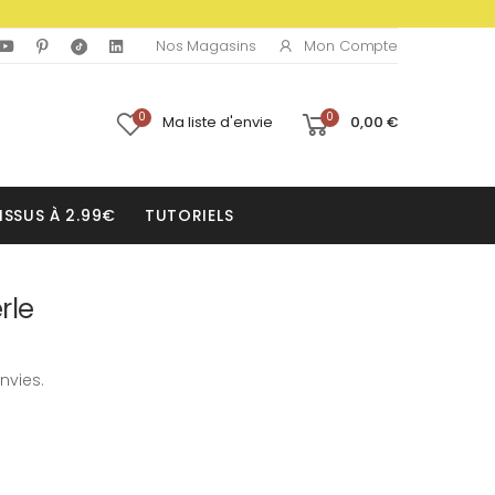
Mon Compte
Nos Magasins
0
0
Ma liste d'envie
0,00 €
ISSUS À 2.99€
TUTORIELS
erle
nvies.