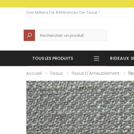
Des Milliers De Références De Tissus !
Recherche
TOUS LES PRODUITS
RIDEAUX S
Accueil
Tissus
Tissus D'Ameublement
Tis