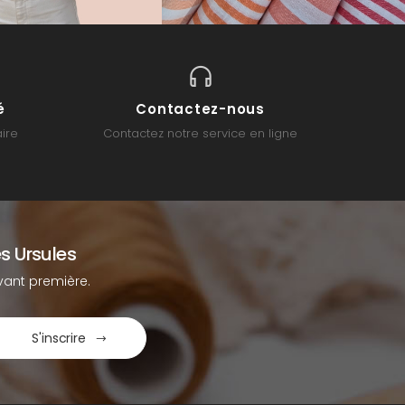
é
Contactez-nous
ire
Contactez notre service en ligne
s Ursules
ant première.
S'inscrire