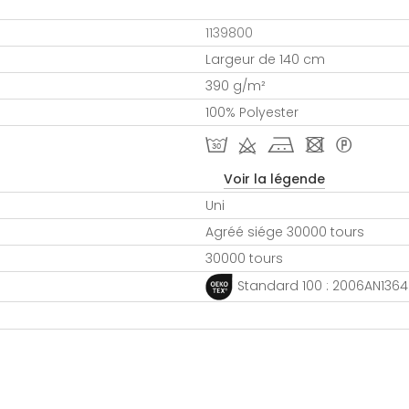
1139800
Largeur de 140 cm
390 g/m²
100% Polyester
T d j - *
Voir la légende
Uni
Agréé siége 30000 tours
30000 tours
Standard 100 : 2006AN1364