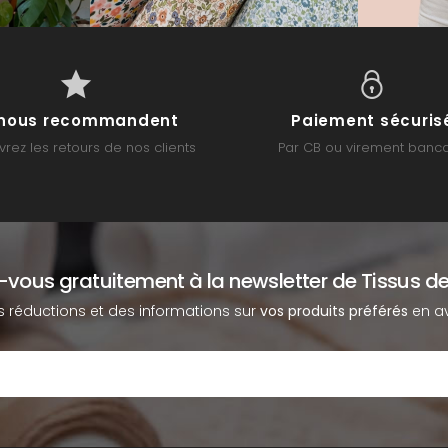
s nous recommandent
Paiement sécuris
rez les retours de nos clients
Par CB ou virement banca
z-vous gratuitement à la newsletter de Tissus de
s réductions et des informations sur
vos produits préférés
en av