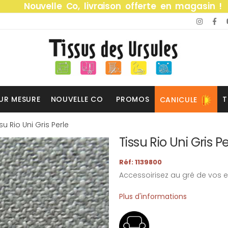
Nouvelle Co, livraison offerte en magasin !
UR MESURE
NOUVELLE CO
PROMOS
T
CANICULE
su Rio Uni Gris Perle
Tissu Rio Uni Gris P
Réf: 1139800
Accessoirisez au gré de vos e
Plus d'informations