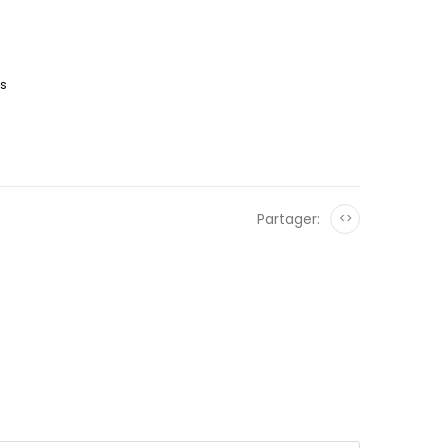
es
Partager:
<>