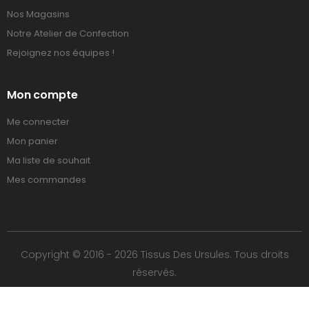
Nos Magasins
Notre Atelier de Confection
Rejoignez nos équipes !
Mon compte
Me connecter
Mon panier
Ma liste de souhait
Mes commandes
Copyright © 2016 - 2026 Tissus Des Ursules. Tous droits
réservés.