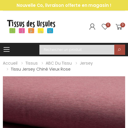
Nouvelle Co, livraison offerte en magasin !
0
0
Toggle mobile menu
Recherche
Accueil
Tissus
ABC Du Tissu
Jersey
Tissu Jersey Chiné Vieux Rose