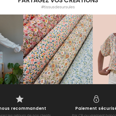
PARTAGEZ VOS CRÉATIONS
#tissusdesursules
s nous recommandent
Paiement sécuris
rez les retours de nos clients
Par CB ou virement banca