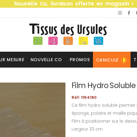
Nouvelle Co, livraison offerte en magasin !
UR MESURE
NOUVELLE CO
PROMOS
T
CANICULE
Film Hydro Soluble
Réf: 1154180
Ce film hydro soluble permet d
éponge, polaire et maille piqu
Film à positionner sur le dess
Largeur 33 cm