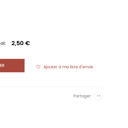
2,50 €
al:
ER
Ajouter à ma liste d'envie
Partager:
<>