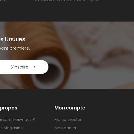
s Ursules
ant première.
S'inscrire
 propos
Mon compte
i sommes-nous ?
Me connecter
s Magasins
Mon panier