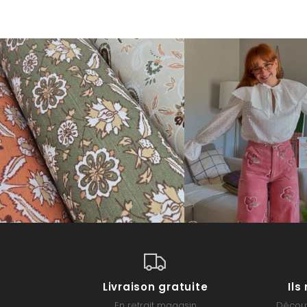
Livraison gratuite
Il
En retrait magasin
Découv