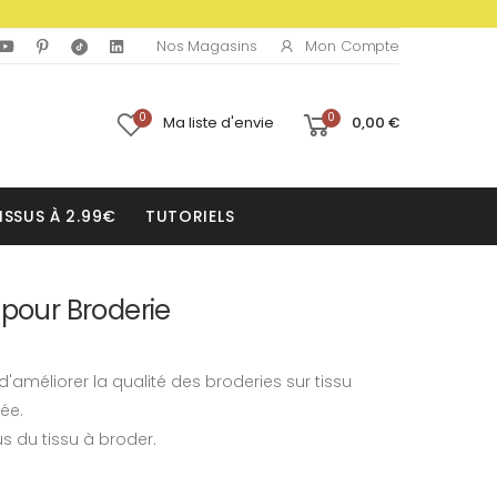
Mon Compte
Nos Magasins
0
0
Ma liste d'envie
0,00 €
ISSUS À 2.99€
TUTORIELS
 pour Broderie
'améliorer la qualité des broderies sur tissu
ée.
us du tissu à broder.