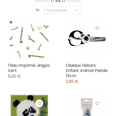
Résultat
17
sur
17
Produits
Tri:
Tissu Imprimé Jingya
Ciseaux Fiskars
Vert
Enfant Animal Panda
13cm
5,00 €
2,95 €