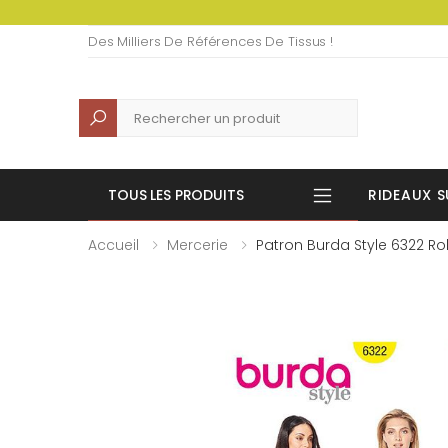
Des Milliers De Références De Tissus !
Recherche
TOUS LES PRODUITS
RIDEAUX S
Accueil
Mercerie
Patron Burda Style 6322 R