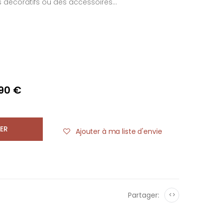
décoratifs ou des accessoires...
,90 €
ER
Ajouter à ma liste d'envie
Partager:
<>