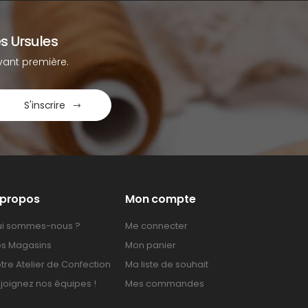
s Ursules
ant première.
S'inscrire
 propos
Mon compte
i sommes-nous ?
Me connecter
s Magasins
Mon panier
tre Atelier de Confection
Ma liste de souhait
joignez nos équipes !
Mes commandes