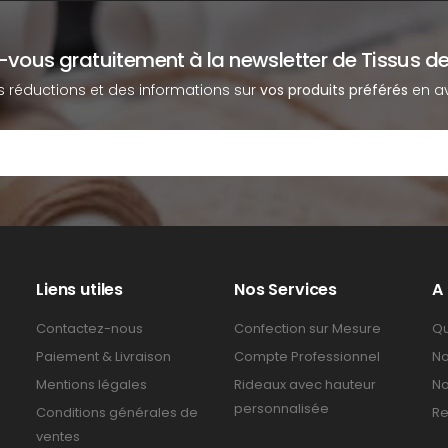
z-vous gratuitement à la newsletter de Tissus de
s réductions et des informations sur
vos produits préférés
en av
Liens utiles
Nos Services
A
Contactez-nous
Confection sur Mesure
Qu
Paiement & Livraison
Compte Professionnel
No
Mentions légales
Rideaux avec hauteur
No
personnalisée
Conditions générales de
Re
ventes