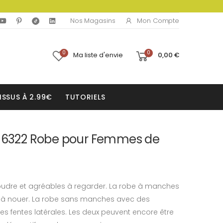
Mon Compte
Nos Magasins
0
0
Ma liste d'envie
0,00 €
ISSUS À 2.99€
TUTORIELS
e 6322 Robe pour Femmes de
coudre et agréables à regarder. La robe à manches
e à nouer. La robe sans manches avec des
es fentes latérales. Les deux peuvent encore être