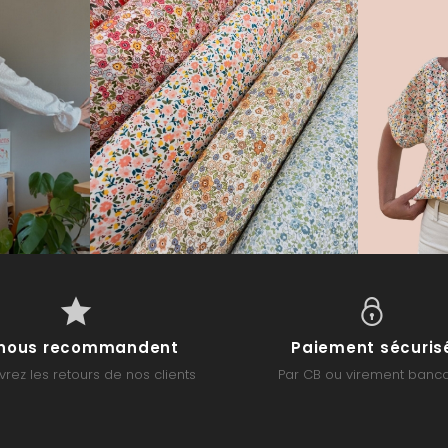
s nous recommandent
Paiement sécuris
rez les retours de nos clients
Par CB ou virement banca