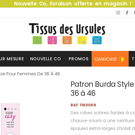
Nouvelle Co, livraison offerte en magasin !
UR MESURE
NOUVELLE CO
PROMOS
T
CANICULE
obe Pour Femmes De 36 À 46
Patron Burda Styl
36 à 46
Réf: 1163059
Des robes sobres, faciles à 
chauve-souris a une ceintur
épaules extra-larges choisit d