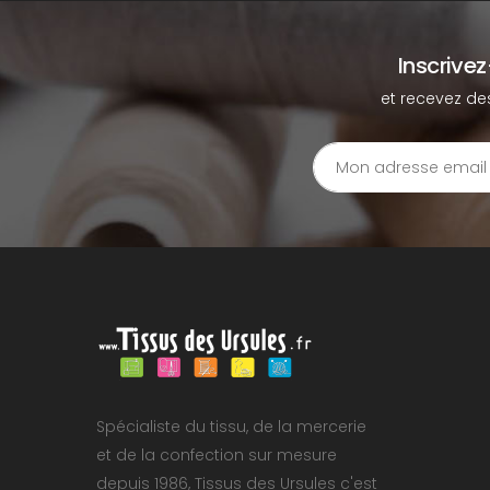
Inscrive
et recevez de
Spécialiste du tissu, de la mercerie
et de la confection sur mesure
depuis 1986, Tissus des Ursules c'est