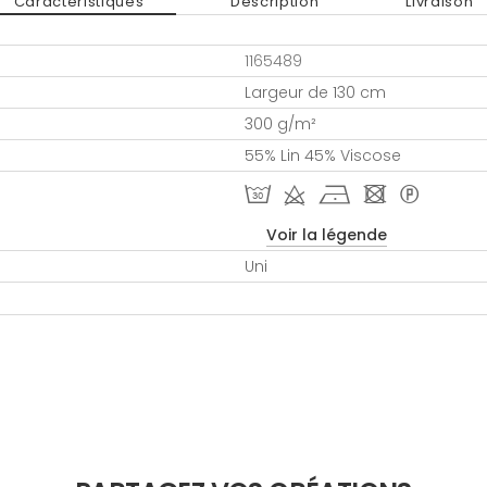
Caractéristiques
Description
Livraison
1165489
Largeur de 130 cm
300 g/m²
55% Lin 45% Viscose
T d h - *
Voir la légende
Uni