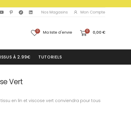
Mon Compte
Nos Magasins
0
0
Ma liste d'envie
0,00 €
ISSUS À 2.99€
TUTORIELS
ose Vert
tissu en lin et viscose vert conviendra pour tous