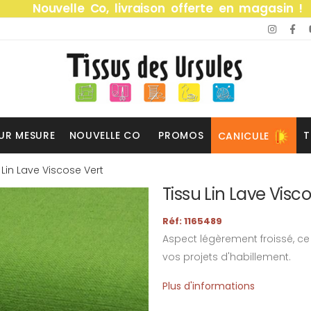
Nouvelle Co, livraison offerte en magasin !
UR MESURE
NOUVELLE CO
PROMOS
T
CANICULE
 Lin Lave Viscose Vert
Tissu Lin Lave Visc
Réf: 1165489
Aspect légèrement froissé, ce 
vos projets d'habillement.
Plus d'informations