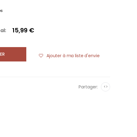
es
15,99 €
al:
ER
Ajouter à ma liste d'envie
Partager:
<>