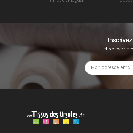
En retrait magasin
Découv
Inscrive
et recevez de