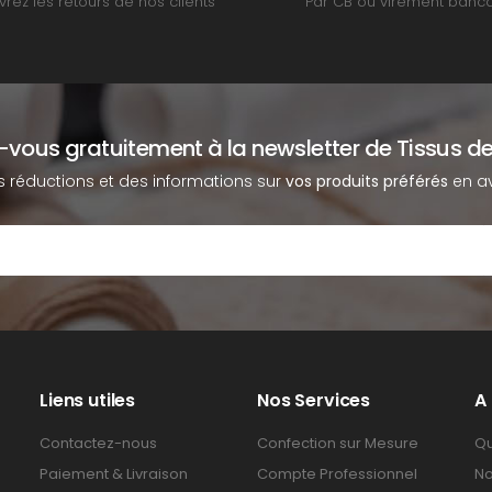
rez les retours de nos clients
Par CB ou virement banca
z-vous gratuitement à la newsletter de Tissus de
s réductions et des informations sur
vos produits préférés
en av
Liens utiles
Nos Services
A
Contactez-nous
Confection sur Mesure
Qu
Paiement & Livraison
Compte Professionnel
No