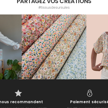
PARTAGEZ VOS CRÉATIONS
#tissusdesursules
s nous recommandent
Paiement sécuris