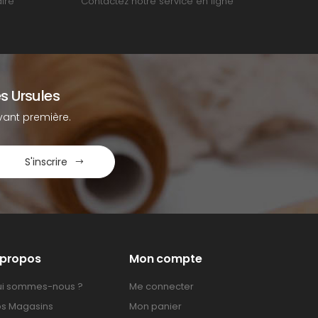
ire
Contactez notre service en ligne
s Ursules
ant première.
S'inscrire
 propos
Mon compte
i sommes-nous ?
Me connecter
s Magasins
Mon panier