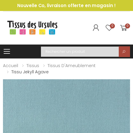
Nouvelle Co, livraison offerte en magasin !
0
0
Toggle mobile menu
Recherche
Accueil
Tissus
Tissus D'Ameublement
Tissu Jekyll Agave