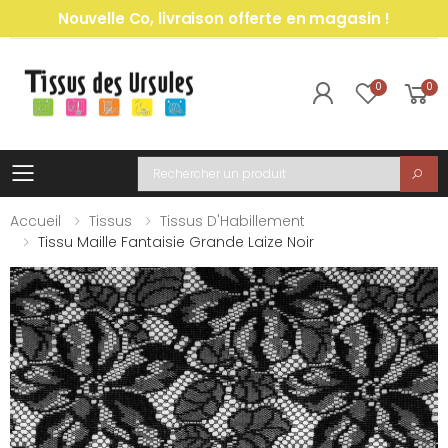
Nouvelle Co, livraison offerte en magasin !
0
0
Toggle mobile menu
Recherche
Accueil
Tissus
Tissus D'Habillement
Tissu Maille Fantaisie Grande Laize Noir