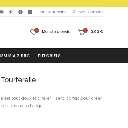
Mon Compte
Nos Magasins
0
0
Ma liste d'envie
0,00 €
ISSUS À 2.99€
TUTORIELS
 Tourterelle
e est tout doux et à relief, il sera parfait pour créer
 ou des nids d'ange.