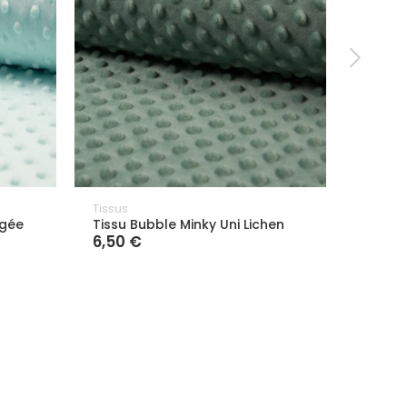
Tissus
Tissus
agée
Tissu Bubble Minky Uni Lichen
Tissu 
6,50 €
6,50 