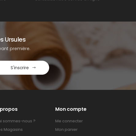
s Ursules
ant première.
S'inscrire
 propos
Mon compte
i sommes-nous ?
Me connecter
s Magasins
Mon panier