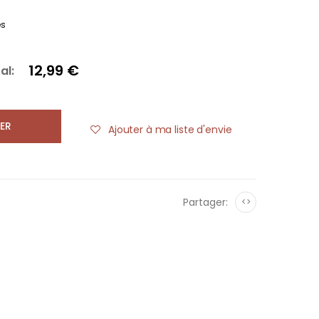
es
12,99 €
al:
ER
Ajouter à ma liste d'envie
Partager:
<>