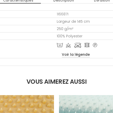
Caractéristiques
Description
Livraison
1166871
Largeur de 145 cm
250 g/m²
100% Polyester
T d l - *
Voir la légende
VOUS AIMEREZ AUSSI