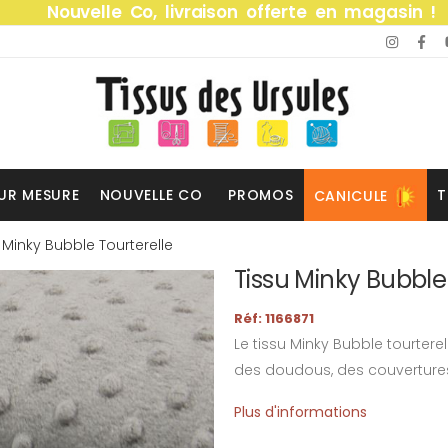
Nouvelle Co, livraison offerte en magasin !
UR MESURE
NOUVELLE CO
PROMOS
T
CANICULE
 Minky Bubble Tourterelle
Tissu Minky Bubble
Réf: 1166871
Le tissu Minky Bubble tourterell
des doudous, des couvertures
Plus d'informations