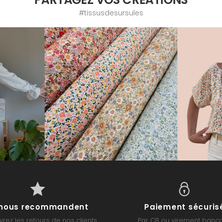
#tissusdesursules
s nous recommandent
Paiement sécuris
rez les retours de nos clients
Par CB ou virement banca