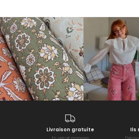
Livraison gratuite
Il
En retrait magasin
Découv