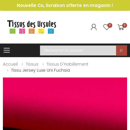
Nouvelle Co, livraison offerte en magasin !
0
0
Toggle mobile menu
Recherche
Accueil
Tissus
Tissus D'Habillement
Tissu Jersey Luxe Uni Fuchsia