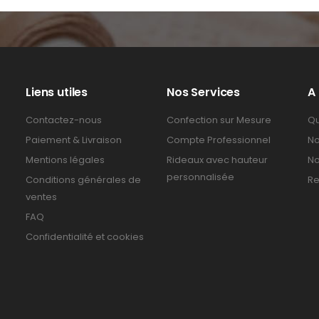
Liens utiles
Nos Services
A
Contactez-nous
Confection sur Mesure
Qu
Paiement & Livraison
Compte Professionnel
No
Mentions légales
Rideaux avec hauteur
No
personnalisée
Conditions générales de
Re
ventes
FAQ
Confidentialité et cookies