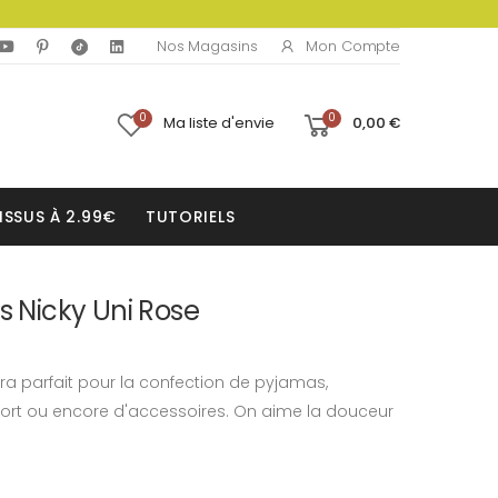
Mon Compte
Nos Magasins
0
0
Ma liste d'envie
0,00 €
ISSUS À 2.99€
TUTORIELS
s Nicky Uni Rose
era parfait pour la confection de pyjamas,
ort ou encore d'accessoires. On aime la douceur