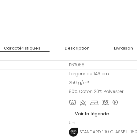
Caractéristiques
Description
Livraison
1167068
Largeur de 145 cm
250 g/m²
80% Coton 20% Polyester
T d h - *
Voir la légende
Uni
STANDARD 100 CLASSE I : 1