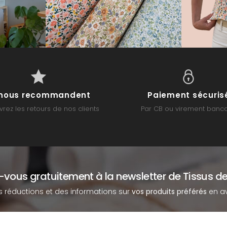
s nous recommandent
Paiement sécuris
rez les retours de nos clients
Par CB ou virement banca
z-vous gratuitement à la newsletter de Tissus de
s réductions et des informations sur
vos produits préférés
en av