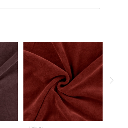
Velours
Velour