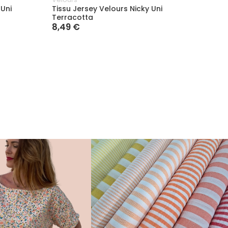
 Uni
Tissu Jersey Velours Nicky Uni
Tissu 
Terracotta
Ocre
8,49 €
8,49 