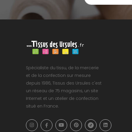
Spécialiste du tissu, de la mercerie
et de la confection sur mesure
depuis 1986, Tissus des Ursules c'est
un réseau de 75 magasins, un site
Internet et un atelier de confection
situé en France.