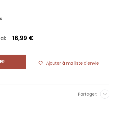
es
16,99 €
al:
ER
Ajouter à ma liste d'envie
Partager:
<>