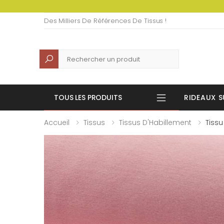
Des Milliers De Références De Tissus !
Recherche
TOUS LES PRODUITS
RIDEAUX S
Accueil
Tissus
Tissus D'Habillement
Tissu