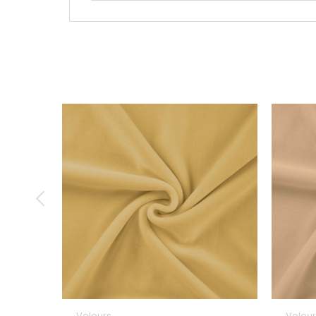
Velours
Velour