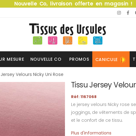
Nouvelle Co, livraison offerte en magasin !
UR MESURE
NOUVELLE CO
PROMOS
T
CANICULE
 Jersey Velours Nicky Uni Rose
Tissu Jersey Velour
Réf: 1167068
Le jersey velours Nicky rose s
joggings, de vêtements de sp
et le confort de ce tissu.
Plus d'informations