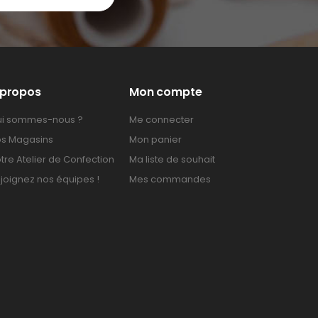
 propos
Mon compte
i sommes-nous ?
Me connecter
s Magasins
Mon panier
tre Atelier de Confection
Ma liste de souhait
joignez nos équipes !
Mes commandes