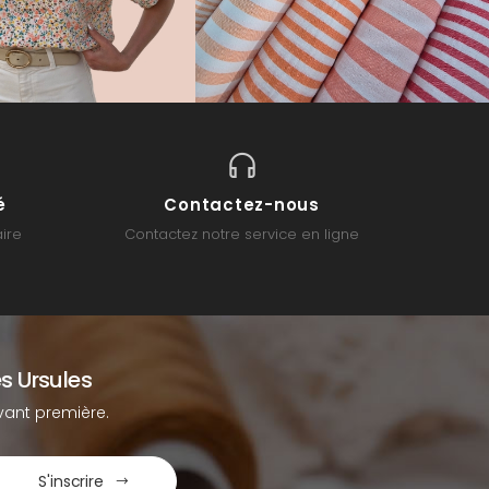
é
Contactez-nous
ire
Contactez notre service en ligne
s Ursules
ant première.
S'inscrire