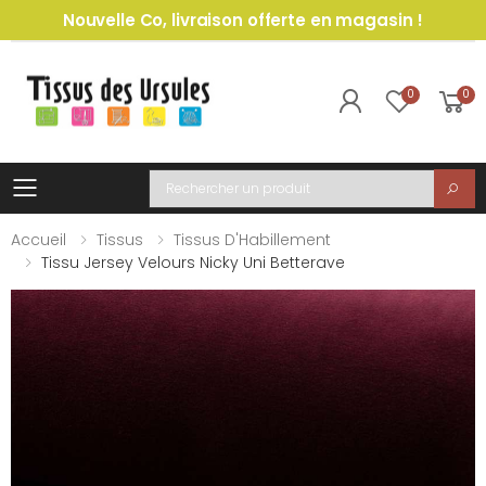
Nouvelle Co, livraison offerte en magasin !
0
0
Toggle mobile menu
Recherche
Accueil
Tissus
Tissus D'Habillement
Tissu Jersey Velours Nicky Uni Betterave