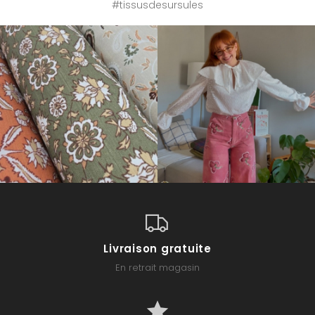
#tissusdesursules
Livraison gratuite
En retrait magasin