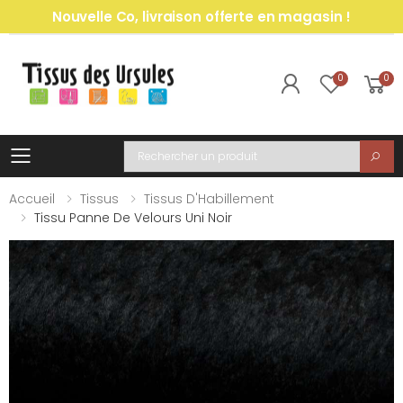
Nouvelle Co, livraison offerte en magasin !
0
0
Toggle mobile menu
Recherche
Accueil
Tissus
Tissus D'Habillement
Tissu Panne De Velours Uni Noir