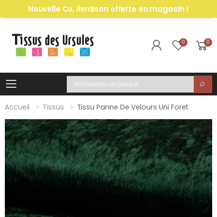
Nouvelle Co, livraison offerte en magasin !
0
0
Toggle mobile menu
Recherche
Accueil
Tissus
Tissu Panne De Velours Uni Foret