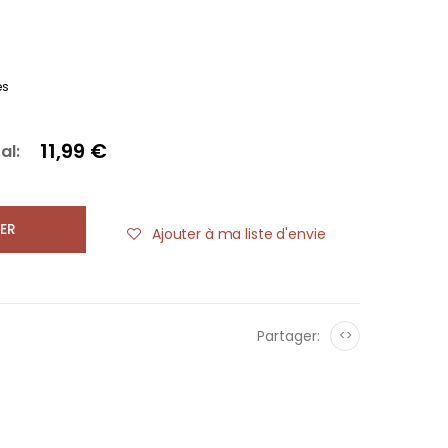
es
11,99 €
al:
ER
Ajouter à ma liste d'envie
Partager:
<>