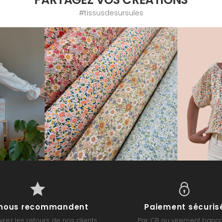
#tissusdesursules
s nous recommandent
Paiement sécuris
rez les retours de nos clients
Par CB ou virement banca