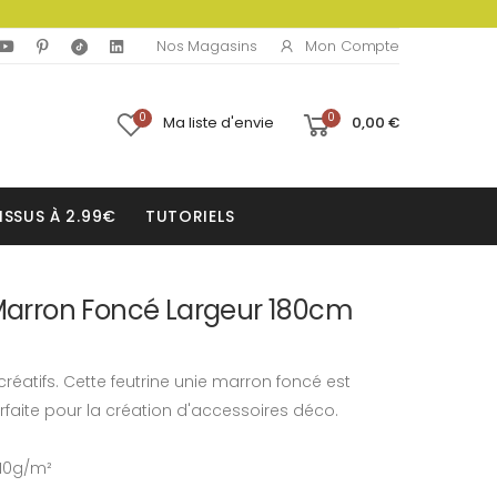
Mon Compte
Nos Magasins
0
0
Ma liste d'envie
0,00 €
ISSUS À 2.99€
TUTORIELS
 Marron Foncé Largeur 180cm
créatifs. Cette feutrine unie marron foncé est
rfaite pour la création d'accessoires déco.
210g/m²