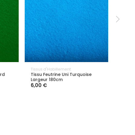
Tissus d'Habillement
Tissus 
ard
Tissu Feutrine Uni Turquoise
Tissu 
Largeur 180cm
180cm
6,00 €
6,00 