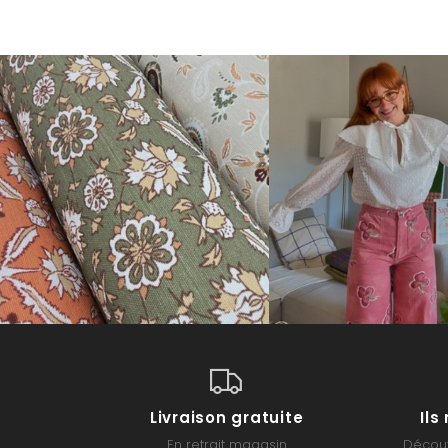
Livraison gratuite
Il
En retrait magasin
Découv