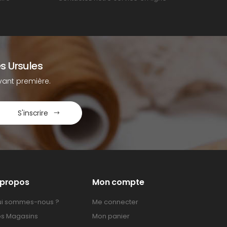
s Ursules
ant première.
S'inscrire
 propos
Mon compte
i sommes-nous ?
Me connecter
s Magasins
Mon panier