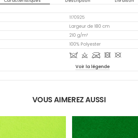
Caractéristiques
Description
Livraison
1170925
Largeur de 180 cm
210 g/m²
100% Polyester
i d l - #
Voir la légende
VOUS AIMEREZ AUSSI