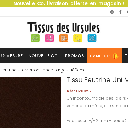
Nouvelle Co, livraison offerte en magasin !
UR MESURE
NOUVELLE CO
PROMOS
T
CANICULE
 Feutrine Uni Marron Foncé Largeur 180cm
Tissu Feutrine Uni
Réf: 1170925
Un incontournable des loisirs 
vendue au mètre, elle sera pa
Epaisseur :+/- 2 mm - poids 