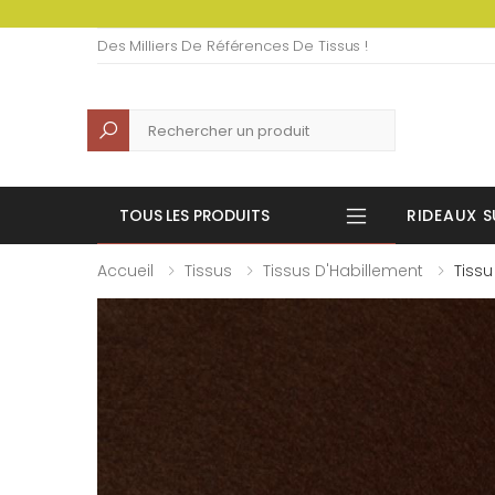
Des Milliers De Références De Tissus !
Recherche
TOUS LES PRODUITS
RIDEAUX S
Accueil
Tissus
Tissus D'Habillement
Tissu