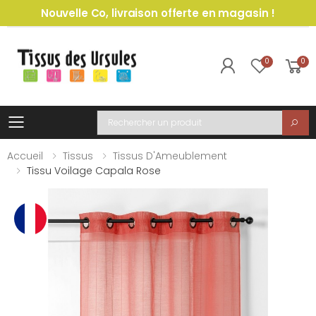
Nouvelle Co, livraison offerte en magasin !
0
0
Toggle mobile menu
Recherche
Accueil
Tissus
Tissus D'Ameublement
Tissu Voilage Capala Rose