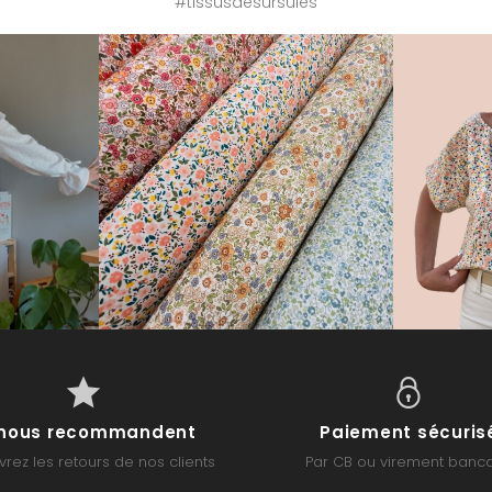
#tissusdesursules
s nous recommandent
Paiement sécuris
rez les retours de nos clients
Par CB ou virement banca