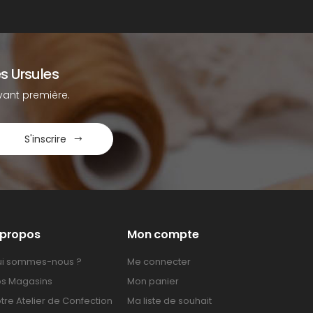
s Ursules
ant première.
S'inscrire
 propos
Mon compte
i sommes-nous ?
Me connecter
s Magasins
Mon panier
tre Atelier de Confection
Ma liste de souhait