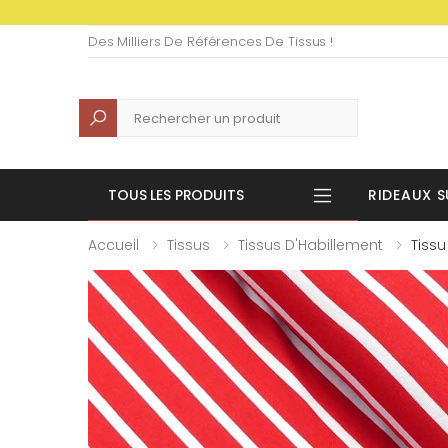
Des Milliers De Références De Tissus !
Recherche
TOUS LES PRODUITS
RIDEAUX S
Accueil
Tissus
Tissus D'Habillement
Tiss