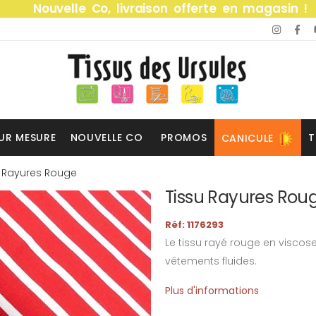
Nouvelle Co, livraison offerte en magasin !
UR MESURE
NOUVELLE CO
PROMOS
T
CANICULE
u Rayures Rouge
Tissu Rayures Rou
Réf: 1176293
Le tissu rayé rouge en viscose
vêtements fluides.
Plus d'informations