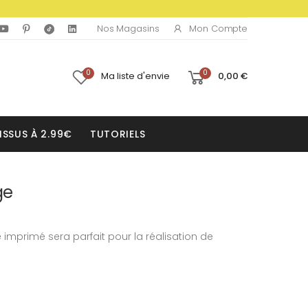
Mon Compte
Nos Magasins
0
0
Ma liste d'envie
0,00 €
ISSUS À 2.99€
TUTORIELS
ge
 imprimé sera parfait pour la réalisation de