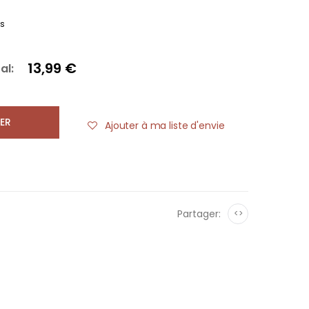
es
13,99 €
al:
ER
Ajouter à ma liste d'envie
Partager:
<>