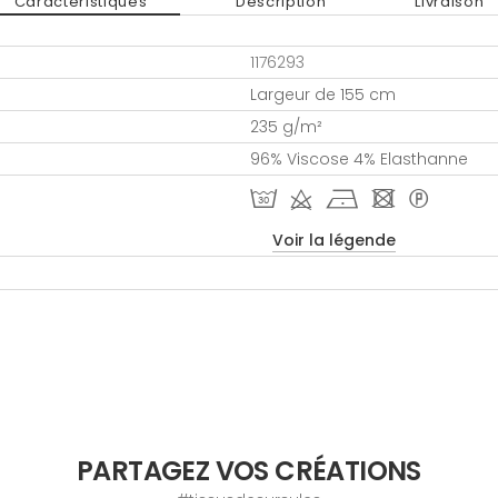
Caractéristiques
Description
Livraison
1176293
Largeur de 155 cm
235 g/m²
96% Viscose 4% Elasthanne
T d h - *
Voir la légende
PARTAGEZ VOS CRÉATIONS