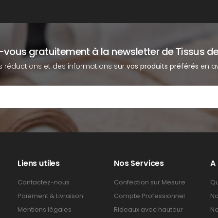
z-vous gratuitement à la newsletter de Tissus de
s réductions et des informations sur
vos produits préférés
en av
Liens utiles
Nos Services
A
Contactez-nous
Confection sur Mesure
Qu
Paiement & Livraison
Compte Professionnel
No
Mentions légales
Rideaux avec hauteur
No