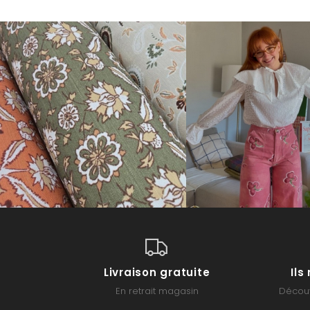
Livraison gratuite
Il
En retrait magasin
Découv