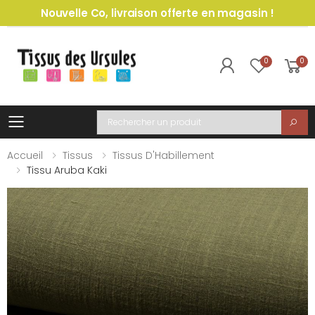
Nouvelle Co, livraison offerte en magasin !
0
0
Toggle mobile menu
Recherche
Accueil
Tissus
Tissus D'Habillement
Tissu Aruba Kaki