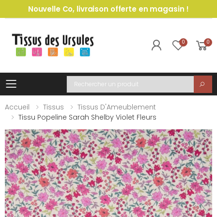
Nouvelle Co, livraison offerte en magasin !
0
0
Toggle mobile menu
Recherche
Accueil
Tissus
Tissus D'Ameublement
Tissu Popeline Sarah Shelby Violet Fleurs