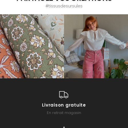
#tissusdesursules
Livraison gratuite
En retrait magasin