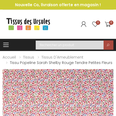
Nouvelle Co, livraison offerte en magasin !
0
0
Toggle mobile menu
Recherche
Accueil
Tissus
Tissus D'Ameublement
Tissu Popeline Sarah Shelby Rouge Tendre Petites Fleurs