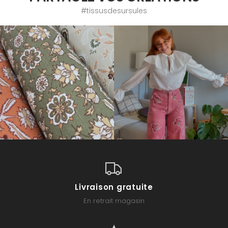
#tissusdesursules
Livraison gratuite
En retrait magasin