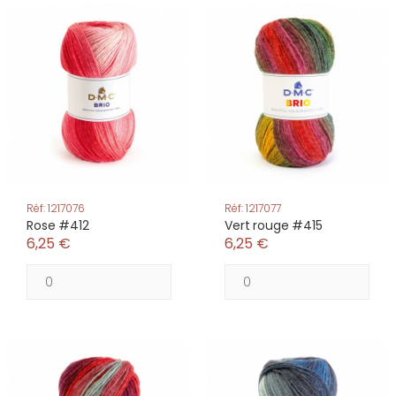
Réf: 1217076
Réf: 1217077
Rose #412
Vert rouge #415
6,25 €
6,25 €