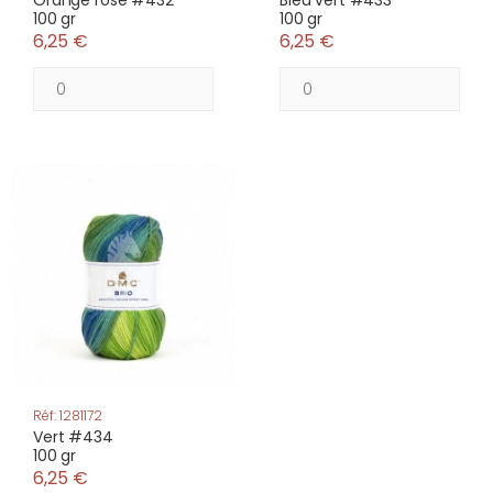
Orange rose #432
Bleu vert #433
100 gr
100 gr
6,25 €
6,25 €
Réf: 1281172
Vert #434
100 gr
6,25 €