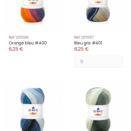
Réf: 1217066
Réf: 1217067
Orange bleu #400
Bleu gris #401
6,25 €
6,25 €