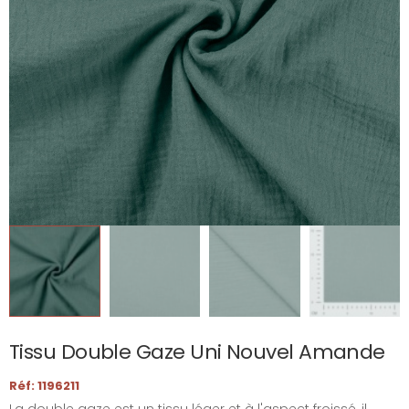
Tissu Double Gaze Uni Nouvel Amande
Réf: 1196211
La double gaze est un tissu léger et à l'aspect froissé, il