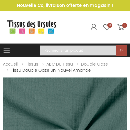
Nouvelle Co, livraison offerte en magasin !
0
0
Toggle mobile menu
Recherche
Accueil
Tissus
ABC Du Tissu
Double Gaze
Tissu Double Gaze Uni Nouvel Amande