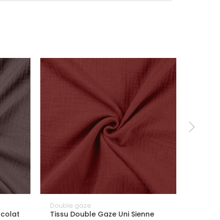
Double gaze
Double
ocolat
Tissu Double Gaze Uni Sienne
Tissu 