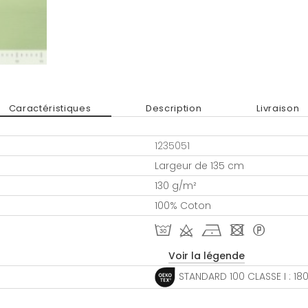
Caractéristiques
Description
Livraison
1235051
Largeur de 135 cm
130 g/m²
100% Coton
T d h - *
Voir la légende
STANDARD 100 CLASSE I : 1