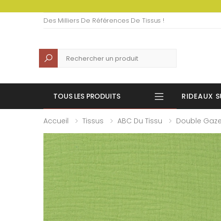
Des Milliers De Références De Tissus !
Recherche
TOUS LES PRODUITS
RIDEAUX S
Accueil
Tissus
ABC Du Tissu
Double Gaz