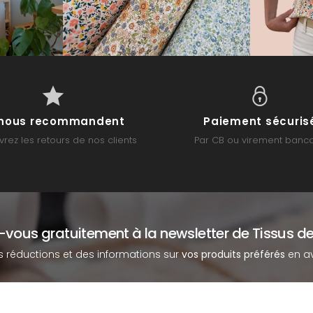
s nous recommandent
Paiement sécuris
rez les retours de nos clients
Par CB ou virement banca
z-vous gratuitement à la newsletter de Tissus de
s réductions et des informations sur
vos produits préférés
en av