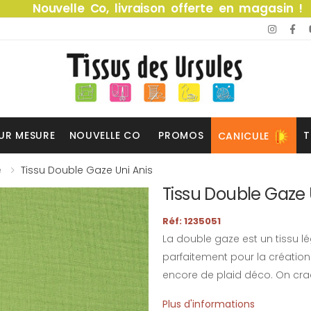
Nouvelle Co, livraison offerte en magasin !
UR MESURE
NOUVELLE CO
PROMOS
T
CANICULE
e
Tissu Double Gaze Uni Anis
Tissu Double Gaze 
Réf: 1235051
La double gaze est un tissu lég
parfaitement pour la créatio
encore de plaid déco. On craq
Plus d'informations