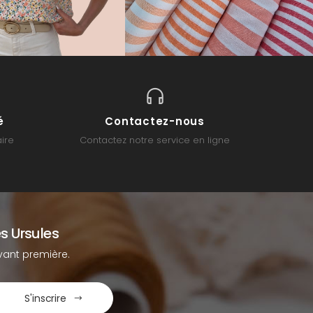
é
Contactez-nous
ire
Contactez notre service en ligne
s Ursules
ant première.
S'inscrire