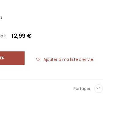
es
12,99 €
al:
ER
Ajouter à ma liste d'envie
Partager:
<>