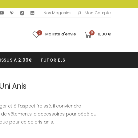
Mon Compte
Nos Magasins
0
0
Ma liste d'envie
0,00 €
ISSUS À 2.99€
TUTORIELS
Uni Anis
er et à l'aspect froissé, il conviendra
n de vêtements, d'accessoires pour bébé ou
ue pour ce coloris anis.