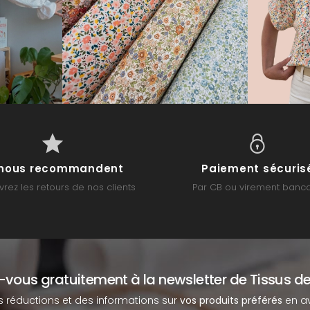
s nous recommandent
Paiement sécuris
rez les retours de nos clients
Par CB ou virement banca
z-vous gratuitement à la newsletter de Tissus de
s réductions et des informations sur
vos produits préférés
en av