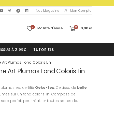
Mon Compte
Nos Magasins
0
0
Ma liste d'envie
0,00 €
ISSUS À 2.99€
TUTORIELS
 Art Plumas Fond Coloris Lin
e Art Plumas Fond Coloris Lin
 plumas est certifié
Oeko-tex
. Ce tissu de
belle
umes sur un fond coloris lin. Composé de
sera parfait pour réaliser toutes sortes de...