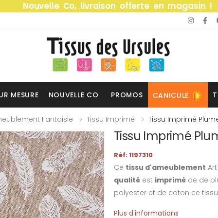
Nouvelle Co, livraison offerte en magasin !
UR MESURE
NOUVELLE CO
PROMOS
T
CANICULE
eublement Fantaisie
Tissu Imprimé
Tissu Imprimé Plume
Tissu Imprimé Plum
Réf: 1197310
Ce
tissu d'ameublement
Art
qualité
est
imprimé
de de pl
polyester et de coton ce tissu 
Plus d'informations