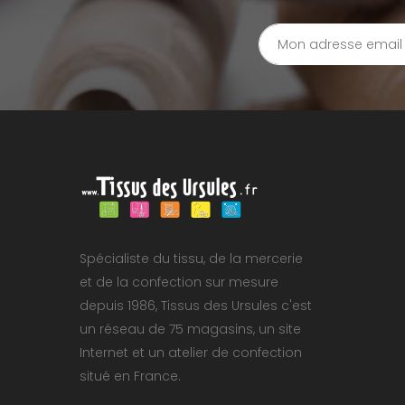
Spécialiste du tissu, de la mercerie
et de la confection sur mesure
depuis 1986, Tissus des Ursules c'est
un réseau de 75 magasins, un site
Internet et un atelier de confection
situé en France.