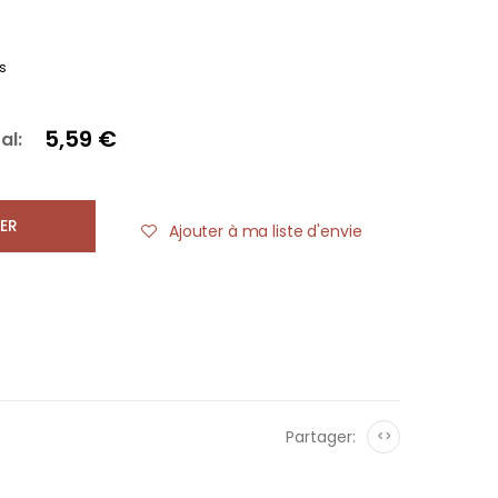
s
5,59 €
al:
ER
Ajouter à ma liste d'envie
Partager:
<>