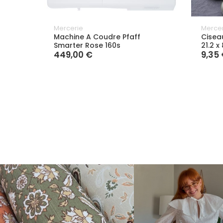
Mercerie
Mercer
Machine A Coudre Pfaff
Cisea
Smarter Rose 160s
21.2 x
449,00 €
9,35