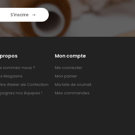
S'inscrire
 propos
Mon compte
i sommes-nous ?
Me connecter
s Magasins
Mon panier
tre Atelier de Confection
Ma liste de souhait
joignez nos équipes !
Mes commandes