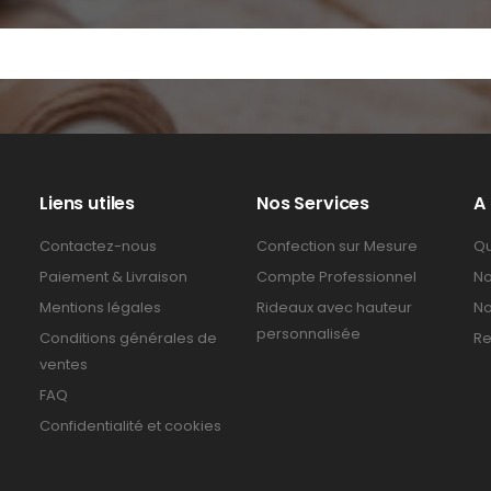
Liens utiles
Nos Services
A
Contactez-nous
Confection sur Mesure
Qu
Paiement & Livraison
Compte Professionnel
No
Mentions légales
Rideaux avec hauteur
No
personnalisée
Conditions générales de
Re
ventes
FAQ
Confidentialité et cookies