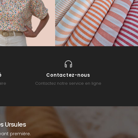
é
Contactez-nous
ire
Contactez notre service en ligne
s Ursules
ant première.