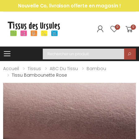
Nouvelle Co, livraison offerte en magasin !
0
0
Toggle mobile menu
Recherche
Accueil
Tissus
ABC Du Tissu
Bambou
Tissu Bambounette Rose