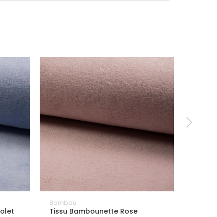
Bambou
Tissu É
d'Abeil
olet
Tissu Bambounette Rose