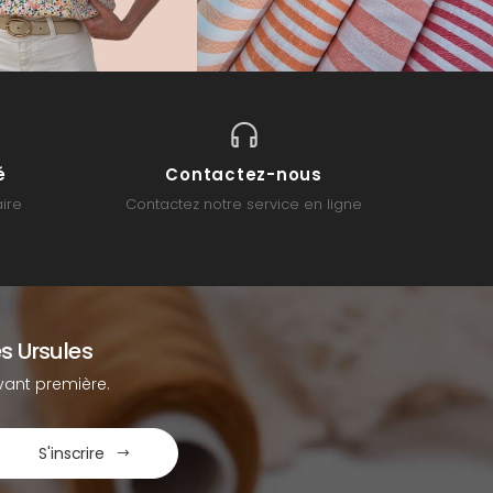
é
Contactez-nous
ire
Contactez notre service en ligne
s Ursules
ant première.
S'inscrire