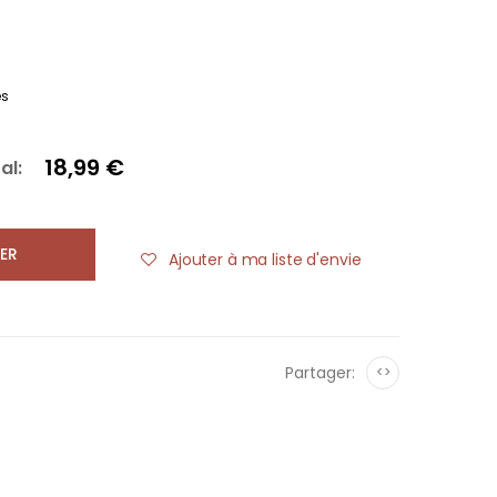
es
18,99 €
al:
ER
Ajouter à ma liste d'envie
Partager:
<>