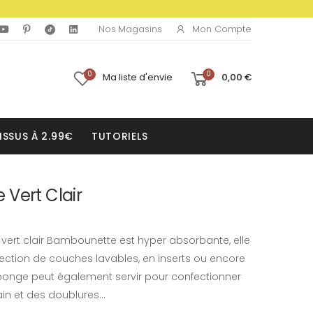
Mon Compte
Nos Magasins
0
0
Ma liste d'envie
0,00 €
ISSUS À 2.99€
TUTORIELS
Vert Clair
vert clair Bambounette est hyper absorbante, elle
nfection de couches lavables, en inserts ou encore
éponge peut également servir pour confectionner
in et des doublures...