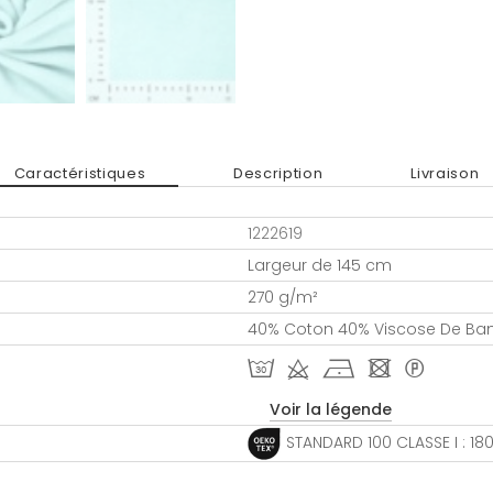
Caractéristiques
Description
Livraison
1222619
Largeur de 145 cm
270 g/m²
40% Coton 40% Viscose De Ba
T d h - *
Voir la légende
STANDARD 100 CLASSE I : 1