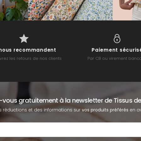
s nous recommandent
Paiement sécuris
rez les retours de nos clients
Par CB ou virement banca
z-vous gratuitement à la newsletter de Tissus de
s réductions et des informations sur
vos produits préférés
en av