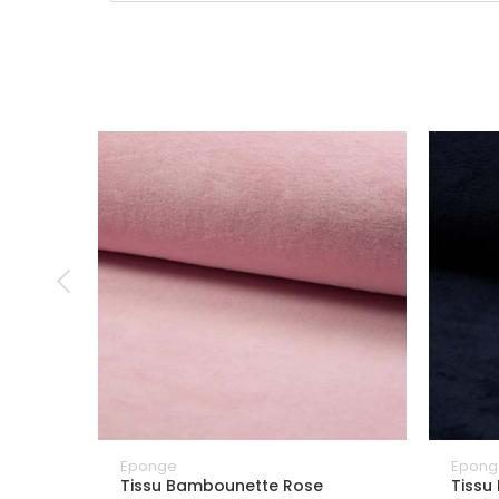
Eponge
Epong
Tissu Bambounette Rose
Tissu