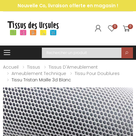
Nouvelle Co, livraison offerte en magasin !
0
0
Toggle mobile menu
Recherche
Accueil
Tissus
Tissus D'Ameublement
Ameublement Technique
Tissu Pour Doublures
Tissu Tristan Maille 3d Blanc