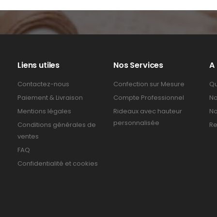
Liens utiles
Nos Services
A
Contactez-nous
Confection sur Mesure
Qu
Paiement & Livraison
Compte Professionnel
No
Mentions légales
Rideaux avec hauteur
No
personnalisée
Conditions générales de
Re
ventes
FAQ
Confidentialité et cookies