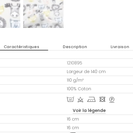
Caractéristiques
Description
Livraison
1210895
Largeur de 140 cm
110 g/m²
100% Coton
I d j - >
Voir la légende
16 cm
16 cm