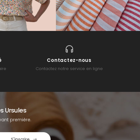
é
Contactez-nous
ire
Contactez notre service en ligne
s Ursules
ant première.
S'inscrire