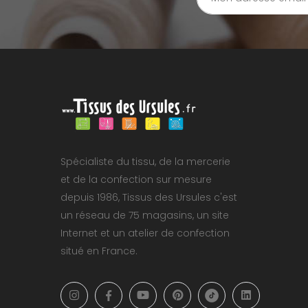
Spécialiste du tissu, de la mercerie
et de la confection sur mesure
depuis 1986, Tissus des Ursules c'est
un réseau de 75 magasins, un site
Internet et un atelier de confection
situé en France.