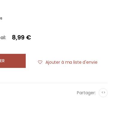
es
8,99 €
al:
ER
Ajouter à ma liste d'envie
Partager:
<>