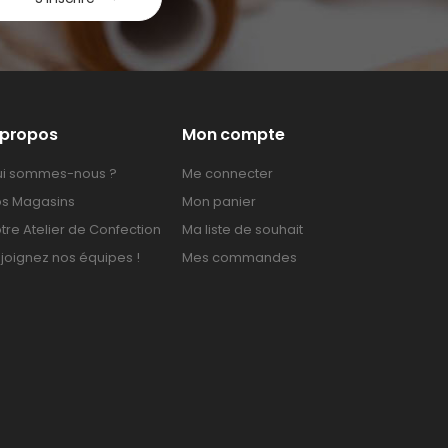
 propos
Mon compte
i sommes-nous ?
Me connecter
s Magasins
Mon panier
tre Atelier de Confection
Ma liste de souhait
joignez nos équipes !
Mes commandes