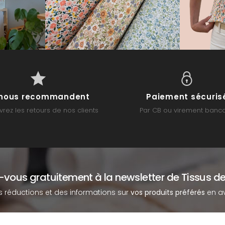
s nous recommandent
Paiement sécuris
rez les retours de nos clients
Par CB ou virement banca
z-vous gratuitement à la newsletter de Tissus de
s réductions et des informations sur
vos produits préférés
en av