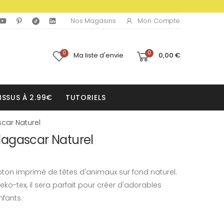
Mon Compte
Nos Magasins
0
0
Ma liste d'envie
0,00 €
ISSUS À 2.99€
TUTORIELS
car Naturel
agascar Naturel
ton imprimé de têtes d'animaux sur fond naturel.
eko-tex, il sera parfait pour créer d'adorables
fants.