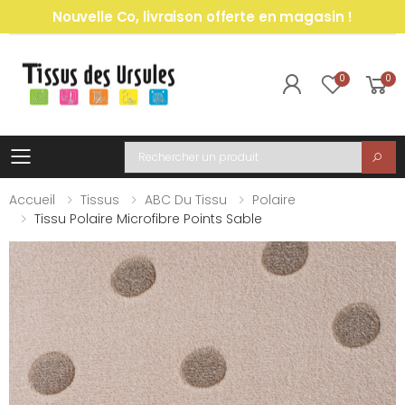
Nouvelle Co, livraison offerte en magasin !
0
0
Toggle mobile menu
Recherche
Accueil
Tissus
ABC Du Tissu
Polaire
Tissu Polaire Microfibre Points Sable