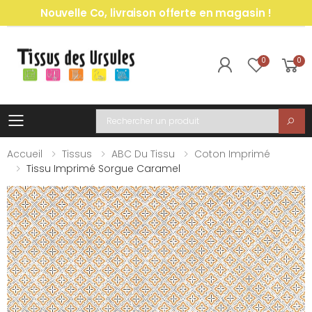
Nouvelle Co, livraison offerte en magasin !
0
0
Toggle mobile menu
Recherche
Accueil
Tissus
ABC Du Tissu
Coton Imprimé
Tissu Imprimé Sorgue Caramel