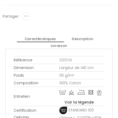
Partager:
<>
Caractéristiques
Description
Livraison
Référence
1233741
Dimension
Largeur de 140 cm
Poids
110 g/m²
Composition
100% Coton
T d j - >
Entretien
Voir la légende
STANDARD 100
Certification
Oekotex
Classe I : CQ1325-1 IFTH