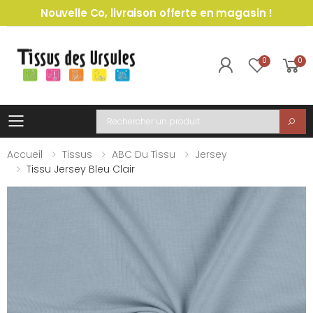
Nouvelle Co, livraison offerte en magasin !
0
0
Toggle mobile menu
Recherche
Accueil
Tissus
ABC Du Tissu
Jersey
Tissu Jersey Bleu Clair