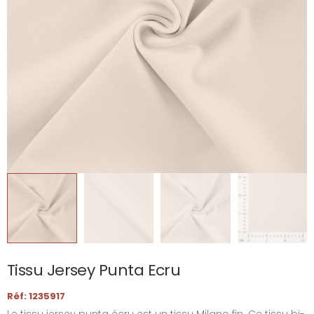
Tissu Jersey Punta Ecru
Réf: 1235917
Le tissu jersey punta écru est un tissu Milano fin. Ce tissu bi-