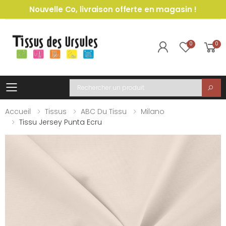
Nouvelle Co, livraison offerte en magasin !
0
0
Toggle mobile menu
Recherche
Accueil
Tissus
ABC Du Tissu
Milano
Tissu Jersey Punta Ecru