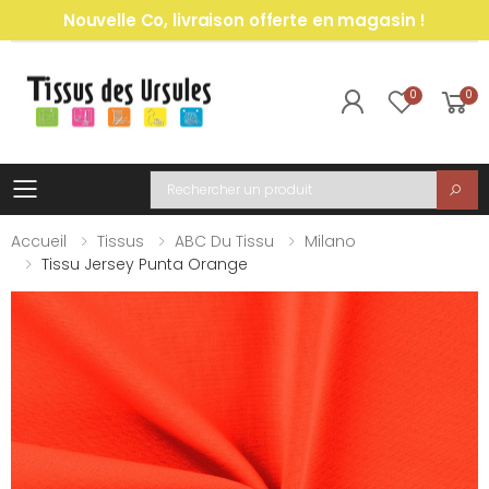
Nouvelle Co, livraison offerte en magasin !
0
0
Toggle mobile menu
Recherche
Accueil
Tissus
ABC Du Tissu
Milano
Tissu Jersey Punta Orange