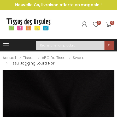
Nouvelle Co, livraison offerte en magasin !
0
0
Toggle mobile menu
Recherche
Accueil
Tissus
ABC Du Tissu
Sweat
Tissu Jogging Lourd Noir