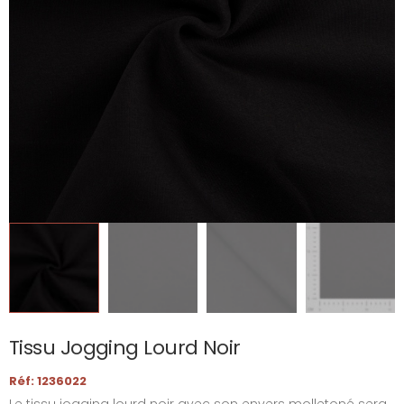
Tissu Jogging Lourd Noir
Réf: 1236022
Le tissu jogging lourd noir avec son envers molletoné sera