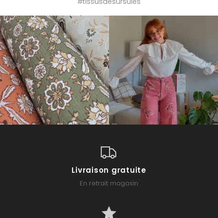
#tissusdesursules
Livraison gratuite
En retrait magasin