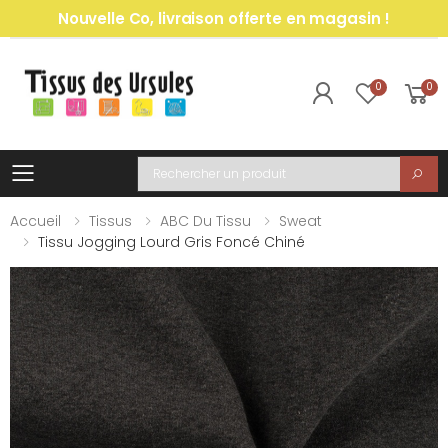
Nouvelle Co, livraison offerte en magasin !
0
0
Toggle mobile menu
Recherche
Accueil
Tissus
ABC Du Tissu
Sweat
Tissu Jogging Lourd Gris Foncé Chiné