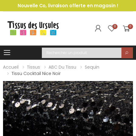
Nouvelle Co, livraison offerte en magasin !
0
0
Toggle mobile menu
Recherche
Accueil
Tissus
ABC Du Tissu
Sequin
Tissu Cocktail Nice Noir