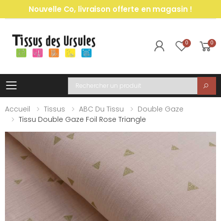
Nouvelle Co, livraison offerte en magasin !
0
0
Toggle mobile menu
Recherche
Accueil
Tissus
ABC Du Tissu
Double Gaze
Tissu Double Gaze Foil Rose Triangle