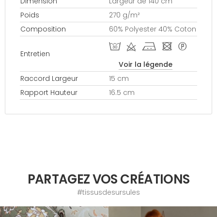
Dimension
Largeur de 140 cm
Poids
270 g/m²
Composition
60% Polyester 40% Coton
T d j - *
Entretien
Voir la légende
Raccord Largeur
15 cm
Rapport Hauteur
16.5 cm
PARTAGEZ VOS CRÉATIONS
#tissusdesursules