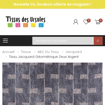
Nouvelle Co, livraison offerte en magasin !
0
0
Toggle mobile menu
Recherche
Accueil
Tissus
ABC Du Tissu
Jacquard
Tissu Jacquard Géométrique Zeus Argent