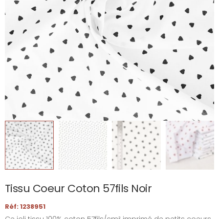
Tissu Coeur Coton 57fils Noir
Réf: 1238951
Ce joli tissu 100% coton 57fils/cm² imprimé de petits coeurs