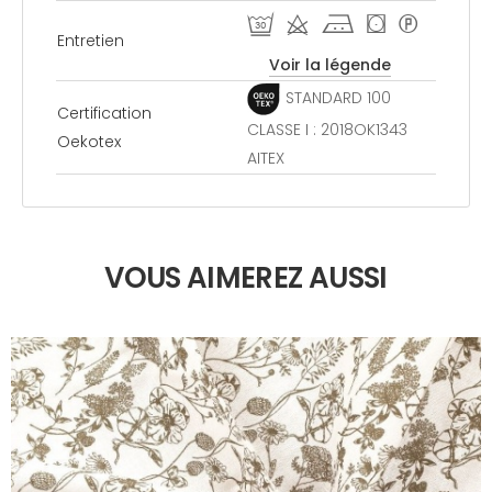
R d j ( *
Entretien
Voir la légende
STANDARD 100
Certification
CLASSE I : 2018OK1343
Oekotex
AITEX
VOUS AIMEREZ AUSSI