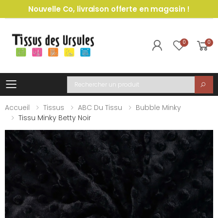
Nouvelle Co, livraison offerte en magasin !
0
0
Toggle mobile menu
Recherche
Accueil
Tissus
ABC Du Tissu
Bubble Minky
Tissu Minky Betty Noir