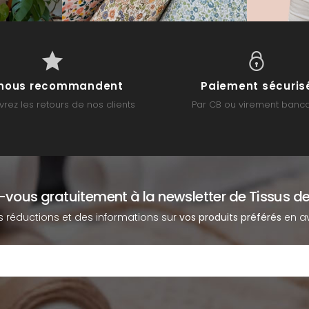
s nous recommandent
Paiement sécuris
rez les retours de nos clients
Par CB ou virement banca
z-vous gratuitement à la newsletter de Tissus de
s réductions et des informations sur
vos produits préférés
en av