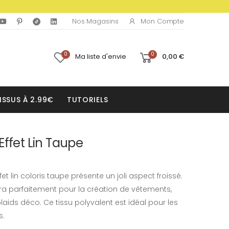
Mon Compte
Nos Magasins
0
0
Ma liste d'envie
0,00 €
ISSUS À 2.99€
TUTORIELS
Effet Lin Taupe
t lin coloris taupe présente un joli aspect froissé.
ra parfaitement pour la création de vêtements,
aids déco. Ce tissu polyvalent est idéal pour les
s.