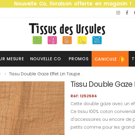
Nouvelle Co, livraison offerte en magasin !
UR MESURE
NOUVELLE CO
PROMOS
T
CANICULE
e
Tissu Double Gaze Effet Lin Taupe
Tissu Double Gaze 
Réf: 1252584
Cette double gaze avec un effe
Ce tissu 100% coton conviend
d'accessoires ou encore de pl
petits comme pour les grand