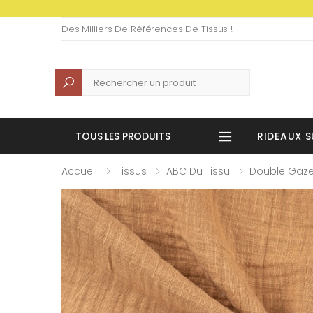
Des Milliers De Références De Tissus !
Recherche
TOUS LES PRODUITS
RIDEAUX S
Accueil
Tissus
ABC Du Tissu
Double Gaz