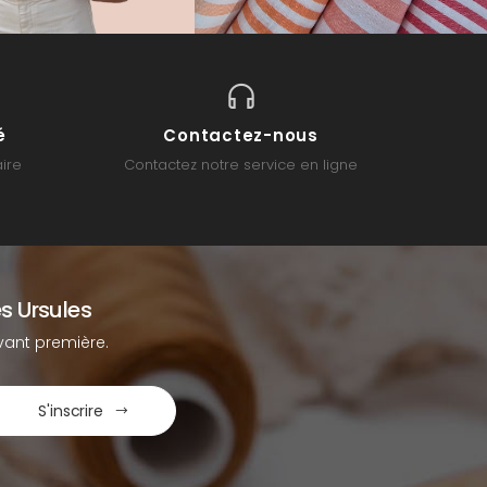
é
Contactez-nous
ire
Contactez notre service en ligne
s Ursules
ant première.
S'inscrire