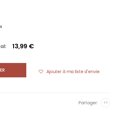
es
13,99 €
al:
ER
Ajouter à ma liste d'envie
Partager:
<>