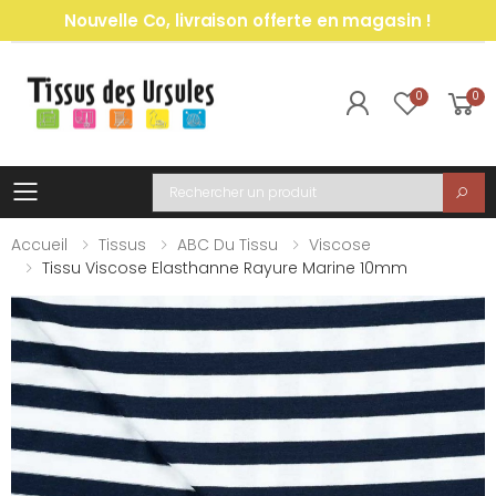
Nouvelle Co, livraison offerte en magasin !
0
0
Toggle mobile menu
Recherche
Accueil
Tissus
ABC Du Tissu
Viscose
Tissu Viscose Elasthanne Rayure Marine 10mm