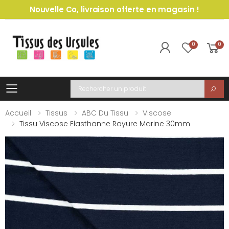
Nouvelle Co, livraison offerte en magasin !
0
0
Toggle mobile menu
Recherche
Accueil
Tissus
ABC Du Tissu
Viscose
Tissu Viscose Elasthanne Rayure Marine 30mm