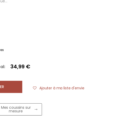
ue...
res
34,99 €
al:
ER
Ajouter à ma liste d'envie
Mes coussins sur
mesure