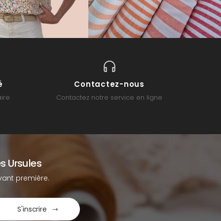
é
Contactez-nous
ire
Contactez notre service en ligne
s Ursules
ant première.
S'inscrire