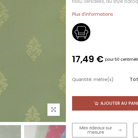
tissu Versailles, au style baroq
Plus d'informations
17,49 €
pour 50 centimèt
Tot
Quantité:
mètre(s)
AJOUTER AU PANI
Mes rideaux sur
mesure