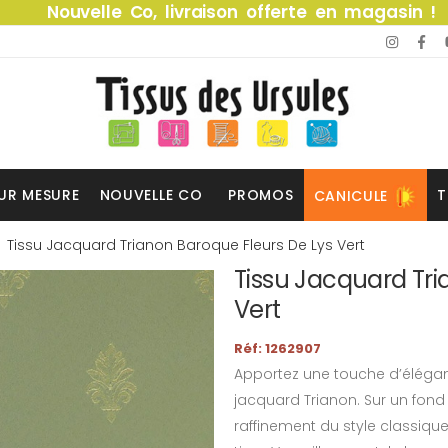
Nouvelle Co, livraison offerte en magasin !
UR MESURE
NOUVELLE CO
PROMOS
T
CANICULE
Tissu Jacquard Trianon Baroque Fleurs De Lys Vert
Tissu Jacquard Tri
Vert
Réf: 1262907
Apportez une touche d’éléga
jacquard Trianon. Sur un fond v
raffinement du style classiqu