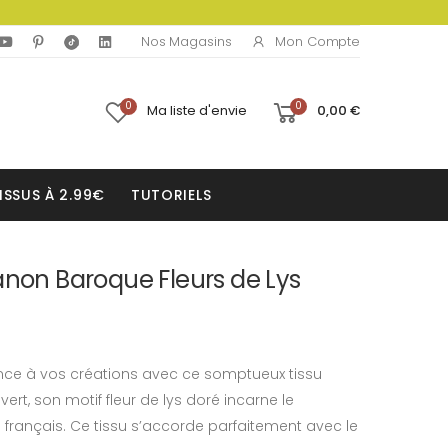
Mon Compte
Nos Magasins
0
0
Ma liste d'envie
0,00 €
ISSUS À 2.99€
TUTORIELS
anon Baroque Fleurs de Lys
nce à vos créations avec ce somptueux tissu
ert, son motif fleur de lys doré incarne le
e français. Ce tissu s’accorde parfaitement avec le