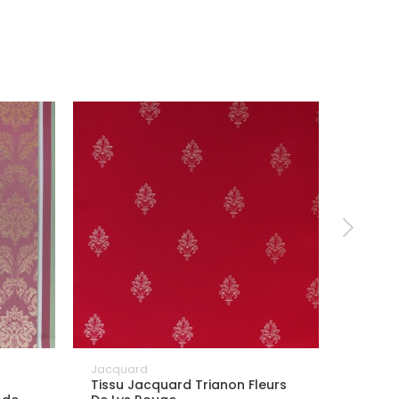
Jacquard
Jacqua
Tissu Jacquard Trianon Fleurs
Tissu 