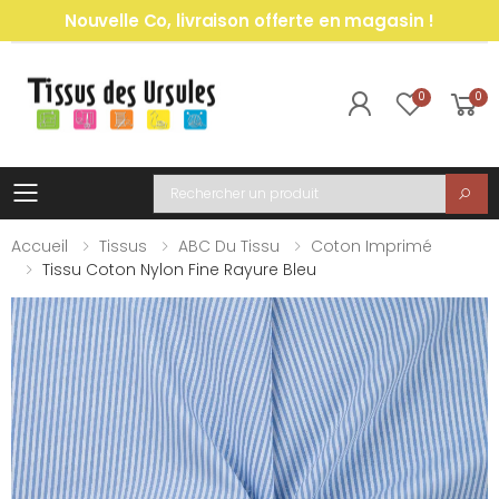
Nouvelle Co, livraison offerte en magasin !
0
0
Toggle mobile menu
Recherche
Accueil
Tissus
ABC Du Tissu
Coton Imprimé
Tissu Coton Nylon Fine Rayure Bleu